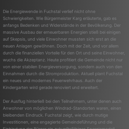
Die Energiewende in Fuchstal verlief nicht ohne
Schwierigkeiten. Wie Bürgermeister Karg erläuterte, gab es
anfangs Bedenken und Widerstände in der Bevölkerung. Der
massive Ausbau der erneuerbaren Energien stieß bei einigen
auf Skepsis, und viele Einwohner mussten sich erst an die
neuen Anlagen gewöhnen. Doch mit der Zeit, und vor allem
durch die finanziellen Vorteile für den Ort und seine Einwohner,
wuchs die Akzeptanz. Heute profitiert die Gemeinde nicht nur
von einer stabilen Energieversorgung, sondern auch von den
Einnahmen durch die Stromproduktion. Aktuell plant Fuchstal
ein neues und modernes Feuerwehrhaus. Auch der
Kindergarten wird gerade renoviert und erweitert.
Der Ausflug hinterließ bei den Teilnehmern, unter denen auch
Anwohner von möglichen Windrad-Standorten waren, einen
bleibenden Eindruck. Fuchstal zeigt, wie durch mutige
Investitionen, eine engagierte Gemeindeführung und die
Einbindung der Bürger ein zukunftsfähiges Energiemodell