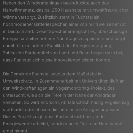
Neben den Windkraftanlagen beeindruckte auch das
Nahwärmenetz, das ca. 250 Haushalte mit umweltfreundlicher
Wärme versorgt. Zusätzlich steht in Fuchstal ein
hochmoderner Batteriespeicher, einer von nur zwei seiner Art
in Deutschland. Dieser Speicher ermöglicht es, überschüssige
Energie für Zeiten höherer Nachfrage zu speichern und sorgt
damit für eine höhere Stabilität der Energieversorgung.
Zahlreiche Fördermittel von Land und Bund trugen dazu bei,
dass Fuchstal sich diese Innovationen leisten konnte.
Die Gemeinde Fuchstal setzt zudem Maßstäbe im
Umweltschutz. In Zusammenarbeit mit Universitäten läuft an
den Windkraftanlagen ein Vogelmonitoring-Projekt, das
untersucht, wie sich die Tiere in der Nähe der Windräder
verhalten. So wird erforscht, ob tatsächlich häufig Vogelschlag
stattfindet oder ob sich die Tiere an die Anlagen anpassen.
Dieses Projekt zeigt, dass Fuchstal nicht nur an der
Energiewende arbeitet, sondern auch Tier- und Naturschutz
ernst nimmt.